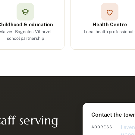
Childhood & education
Health Centre
Malves-Bagnoles-Villarzel
Local health professional
school partnership
Contact the town
aff serving
1 aven
ADDRESS