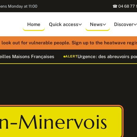
pens Monday at 11:00
☎ 04 68 77 
Home
Quick access
News
Discover
look out for vulnerable people. Sign up to the heatwave regist
ns Françaises
Urgence : des abreuvoirs pour la faune 
ALERT
n-Minervois