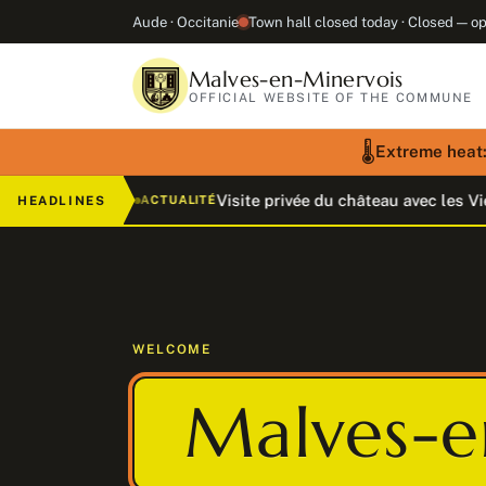
Aude · Occitanie
Town hall closed today · Closed — o
Malves-en-Minervois
OFFICIAL WEBSITE OF THE COMMUNE
🌡️
Extreme heat: 
!
Visite privée du château avec les Vieilles Maiso
HEADLINES
ACTUALITÉ
WELCOME
Malves-e