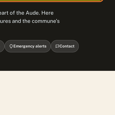
heart of the Aude. Here
cedures and the commune’s
s
Emergency alerts
Contact