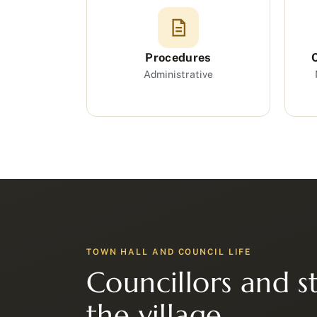
Procedures
Administrative
TOWN HALL AND COUNCIL LIFE
Councillors and st
the village