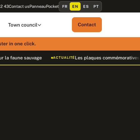
12 43
Contact us
PanneauPocket
FR
EN
ES
PT
Town council
Contact
er in one click.
sauvage
Les plaques commémoratives retrouvent le
ACTUALITÉ