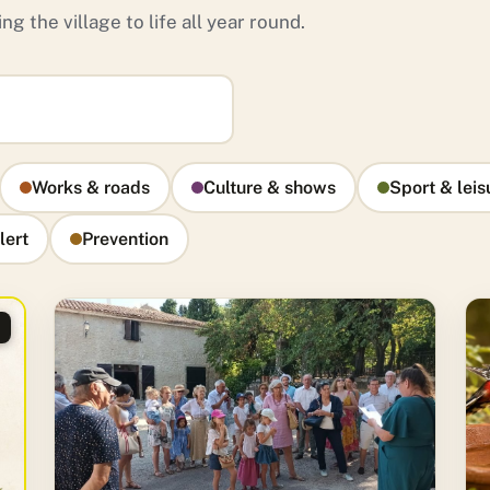
ng the village to life all year round.
Works & roads
Culture & shows
Sport & leis
lert
Prevention
D