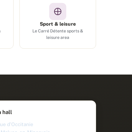
Sport & leisure
s
Le Carré Détente sports &
leisure area
 hall
ue d’Occitanie