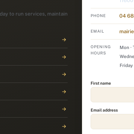
11600
day to run services, maintain
04 68
PHONE
mairi
EMAIL
→
OPENING
Mon · 
HOURS
→
Wedne
Friday
→
First name
→
→
Email address
→