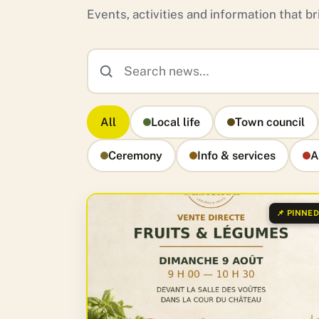
Events, activities and information that bri
All
Local life
Town council
Ceremony
Info & services
A
📌 PINNE